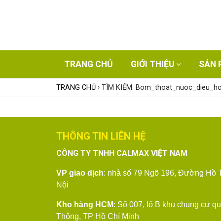
TRANG CHỦ
GIỚI THIỆU
SẢN 
TRANG CHỦ
› TÌM KIẾM: Bom_thoat_nuoc_dieu_
THÔNG TIN LIÊN HỆ
CÔNG TY TNHH CALMAX VIỆT NAM
VP giao dịch
: nhà số 79
Ngõ 196, Đường Hồ T
Nội
Kho hàng HCM
: Số 007, lô B khu chung cư q
Thông, TP Hồ Chí Minh