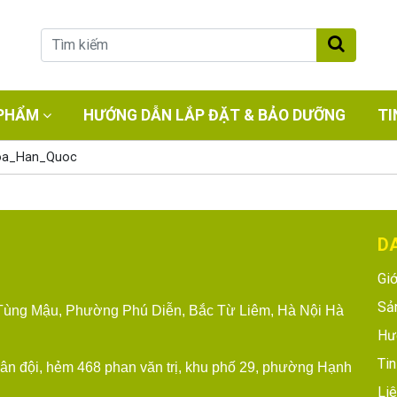
PHẨM
HƯỚNG DẪN LẮP ĐẶT & BẢO DƯỠNG
TI
hoa_Han_Quoc
D
Giớ
Sả
ùng Mậu, Phường Phú Diễn, Bắc Từ Liêm, Hà Nội
Hà
Hư
Tin
uân đội, hẻm 468 phan văn trị, khu phố 29, phường Hạnh
Liê