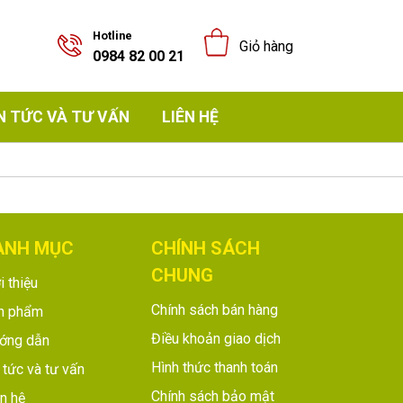
Hotline
Giỏ hàng
0984 82 00 21
N TỨC VÀ TƯ VẤN
LIÊN HỆ
ANH MỤC
CHÍNH SÁCH
CHUNG
i thiệu
Chính sách bán hàng
n phẩm
Điều khoản giao dịch
ớng dẫn
Hình thức thanh toán
 tức và tư vấn
Chính sách bảo mật
n hệ