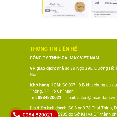
THÔNG TIN LIÊN HỆ
CÔNG TY TNHH CALMAX VIỆT NAM
VP giao dịch
: nhà số 79
Ngõ 196, Đường Hồ T
Nội
Kho hàng HCM
: Số 007, lô B khu chung cư q
Thông, TP Hồ Chí Minh
Tel: 0984820021
Email: sales@microdam.v
Địa điểm kinh doanh:
Số 3 ngõ 78 Thái Thịnh, 
0984 820021
ĐKKD: 0107095935 do Sở KH và ĐT thành phố