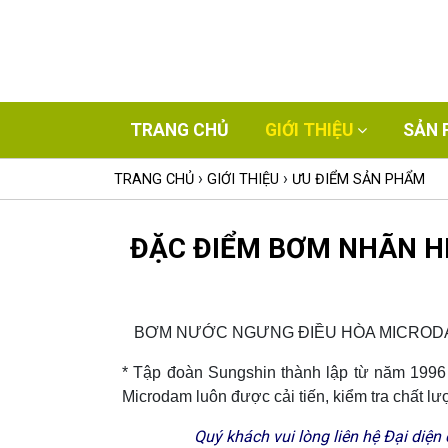
TRANG CHỦ
GIỚI THIỆU
SẢN 
›
›
TRANG CHỦ
GIỚI THIỆU
ƯU ĐIỂM SẢN PHẨM
ĐẶC ĐIỂM BƠM NHÃN H
BƠM NƯỚC NGƯNG ĐIỀU HÒA MICRODAM
* Tập đoàn Sungshin thành lập từ năm 19
Microdam luôn được cải tiến, kiểm tra chất lượ
Quý khách vui lòng liên hệ Đại diện của