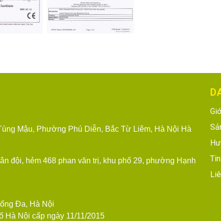
D
Giớ
Sả
ùng Mậu, Phường Phú Diễn, Bắc Từ Liêm, Hà Nội
Hà
Hư
Tin
uân đội, hẻm 468 phan văn trị, khu phố 29, phường Hạnh
Liê
n
Đống Đa, Hà Nội
 Hà Nội cấp ngày 11/11/2015