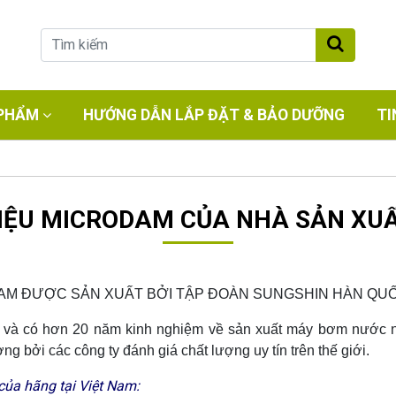
PHẨM
HƯỚNG DẪN LẮP ĐẶT & BẢO DƯỠNG
TI
IỆU MICRODAM CỦA NHÀ SẢN XU
 ĐƯỢC SẢN XUẤT BỞI TẬP ĐOÀN SUNGSHIN HÀN QUỐ
96 và có hơn 20 năm kinh nghiệm về sản xuất máy bơm nư
ng bởi các công ty đánh giá chất lượng uy tín trên thế giới.
 hãng tại Việt Nam: