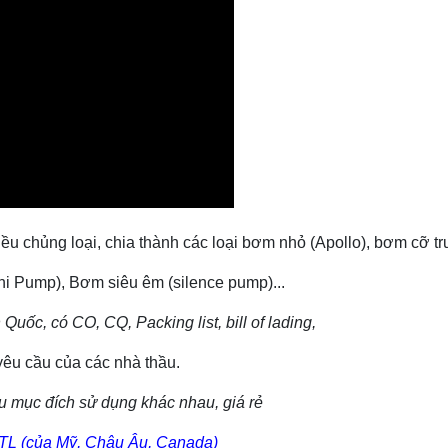
u chủng loại, chia thành các loại bơm nhỏ (Apollo), bơm cỡ 
 Pump), Bơm siêu êm (silence pump)...
ốc, có CO, CQ, Packing list, bill of lading,
 yêu cầu của các nhà thầu.
ục đích sử dụng khác nhau, giá rẻ
TL (của Mỹ, Châu Âu, Canada)