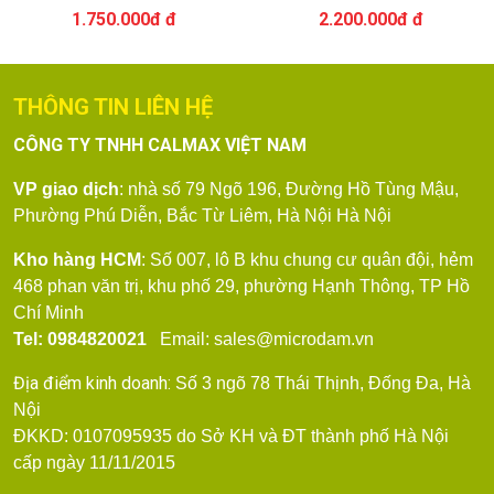
1.750.000đ đ
2.200.000đ đ
THÔNG TIN LIÊN HỆ
CÔNG TY TNHH CALMAX VIỆT NAM
VP giao dịch
: nhà số 79
Ngõ 196, Đường Hồ Tùng Mậu,
Phường Phú Diễn, Bắc Từ Liêm, Hà Nội
Hà Nội
Kho hàng HCM
: Số 007, lô B khu chung cư quân đội, hẻm
468 phan văn trị, khu phố 29, phường Hạnh Thông, TP Hồ
Chí Minh
Tel: 0984820021
Email: sales@microdam.vn
Địa điểm kinh doanh:
Số 3 ngõ 78 Thái Thịnh, Đống Đa, Hà
Nội
ĐKKD: 0107095935 do Sở KH và ĐT thành phố Hà Nội
cấp ngày 11/11/2015