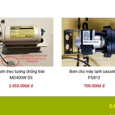
ơm treo tường chống tràn
Bơm cho máy lạnh casset
MD400W SS
PSB12
2.450.000đ đ
700.000đ đ
D