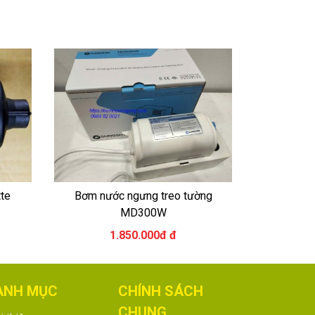
te
Bơm nước ngưng treo tường
MD300W
1.850.000đ đ
ANH MỤC
CHÍNH SÁCH
CHUNG