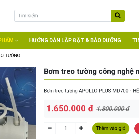
PHẨM
HƯỚNG DẪN LẮP ĐẶT & BẢO DƯỠNG
TI
EO TƯỜNG
Bơm treo tường công nghệ
Bơm treo tường APOLLO PLUS MD700 - H
1.650.000 đ
1.800.000 đ
Thêm vào giỏ