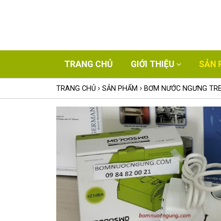
TRANG CHỦ
GIỚI THIỆU
SẢN 
›
›
TRANG CHỦ
SẢN PHẨM
BƠM NƯỚC NGƯNG TR