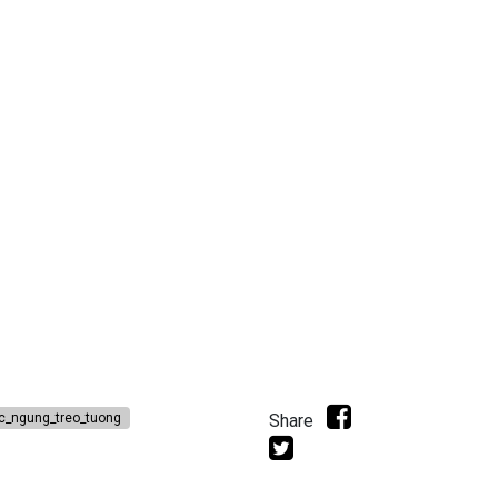
_ngung_treo_tuong
Share