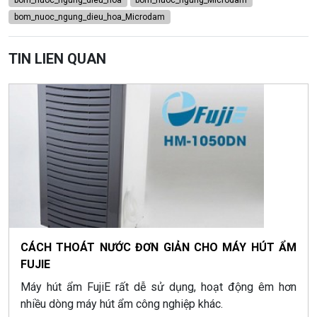
bom_nuoc_ngung_dieu_hoa
bom_nuoc_ngung_Microdam
bom_nuoc_ngung_dieu_hoa_Microdam
TIN LIEN QUAN
CÁCH THOÁT NƯỚC ĐƠN GIẢN CHO MÁY HÚT ẨM
FUJIE
Máy hút ẩm FujiE rất dễ sử dụng, hoạt động êm hơn
nhiều dòng máy hút ẩm công nghiệp khác.