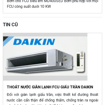
Bơm cho FCU siêu êm MD400SED Bơm phù hợp với mọi
FCU công suất dưới 10 KW
TIN CŨ
THOÁT NƯỚC GIÀN LẠNH FCU GIẤU TRẦN DAIKIN
Đối với giàn lạnh giấu trần, việc thiết kế đường thoát
nước cần cẩn thận để chống thấm, chống tràn ra ngoài