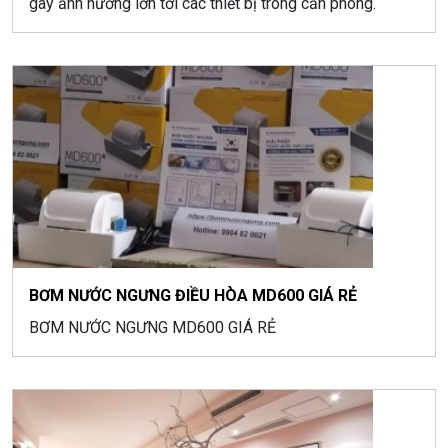
gây ảnh hướng lớn tới các thiết bị trong căn phòng.
BƠM NƯỚC NGƯNG ĐIỀU HÒA MD600 GIÁ RẺ
BƠM NƯỚC NGƯNG MD600 GIÁ RẺ