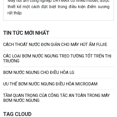
Máy hút ẩm công nghiệp DRYMAX có nhiều model, được
thiết kế một cách đặt biệt trong điều kiện điểm sương
rất thấp
TIN TỨC MỚI NHẤT
CÁCH THOÁT NƯỚC ĐƠN GIẢN CHO MÁY HÚT ẨM FUJIE
CÁC LOẠI BƠM NƯỚC NGƯNG TREO TƯỜNG TỐT TRÊN THỊ
TRƯỜNG
BƠM NƯỚC NGƯNG CHO ĐIỀU HÒA LG
ƯU THẾ BƠM NƯỚC NGƯNG ĐIỀU HÒA MICRODAM
TẦM QUAN TRỌNG CỦA CÔNG TẮC AN TOÀN TRONG MÁY
BƠM NƯỚC NGƯNG
TAG CLOUD