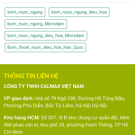
bom_nuoc_ngung
bom_nuoc_ngung_dieu_hoa
bom_nuoc_ngung_Microdam
bom_nuoc_ngung_dieu_hoa_Microdam
Bom_thoat_nuoc_dieu_hoa_Han_Quoc
THÔNG TIN LIÊN HỆ
CÔNG TY TNHH CALMAX VIỆT NAM
VP giao dịch
: nhà số 79
Ngõ 196, Đường Hồ Tùng Mậu,
Phường Phú Diễn, Bắc Từ Liêm, Hà Nội
Hà Nội
Kho hàng HCM
: Số 007, lô B khu chung cư quân đội, hẻm
468 phan văn trị, khu phố 29, phường Hạnh Thông, TP Hồ
Chí Minh