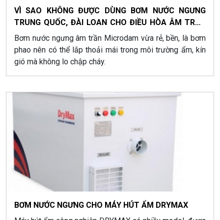
VÌ SAO KHÔNG ĐƯỢC DÙNG BƠM NƯỚC NGƯNG
TRUNG QUỐC, ĐÀI LOAN CHO ĐIỀU HÒA ÂM TRẦN
ÔNG GIÓ?
Bơm nước ngưng âm trần Microdam vừa rẻ, bền, là bơm
phao nên có thể lắp thoải mái trong môi trường ẩm, kín
gió mà không lo chập cháy.
BƠM NƯỚC NGƯNG CHO MÁY HÚT ẨM DRYMAX