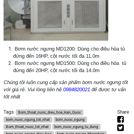
Bơm nước ngưng MD1200:
Dùng cho
điều hòa tủ
đứng
đến 1
6HP, cột nước tối đa 11.0m
Bơm nước ngưng MD1500:
Dùng cho
điều hòa tủ
đứng
đến 20
HP, cột nước tối đa 14.0m
Chúng tôi luôn cung cấp sản phẩm bơm nước ngưng tốt
với giá rẻ. Vui lòng liên hệ
0984820021
để được tư vấn
tốt nhất
Tags:
Share
Bom_thoat_nuoc_dieu_hoa_Han_Quoc
bom_nuoc_ngung_tot_nhat
bom_nuoc_ngung
Bom_thoat_nuoc_tot_nhat
bom_nuoc_ngung_tu_dung