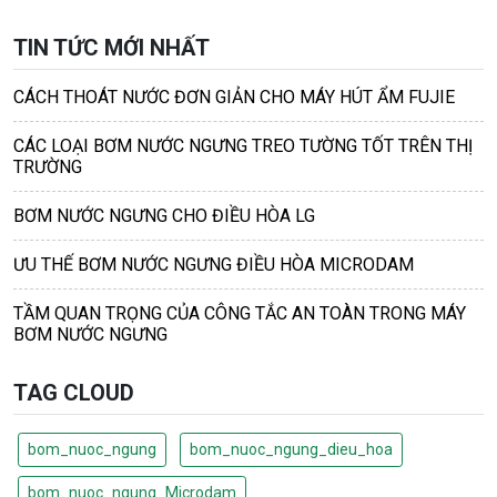
TIN TỨC MỚI NHẤT
CÁCH THOÁT NƯỚC ĐƠN GIẢN CHO MÁY HÚT ẨM FUJIE
CÁC LOẠI BƠM NƯỚC NGƯNG TREO TƯỜNG TỐT TRÊN THỊ
TRƯỜNG
BƠM NƯỚC NGƯNG CHO ĐIỀU HÒA LG
ƯU THẾ BƠM NƯỚC NGƯNG ĐIỀU HÒA MICRODAM
TẦM QUAN TRỌNG CỦA CÔNG TẮC AN TOÀN TRONG MÁY
BƠM NƯỚC NGƯNG
TAG CLOUD
bom_nuoc_ngung
bom_nuoc_ngung_dieu_hoa
bom_nuoc_ngung_Microdam