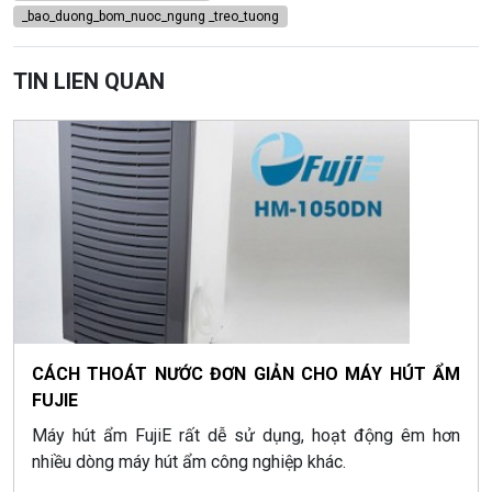
_bao_duong_bom_nuoc_ngung _treo_tuong
TIN LIEN QUAN
CÁCH THOÁT NƯỚC ĐƠN GIẢN CHO MÁY HÚT ẨM
FUJIE
Máy hút ẩm FujiE rất dễ sử dụng, hoạt động êm hơn
nhiều dòng máy hút ẩm công nghiệp khác.