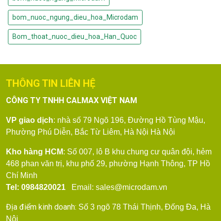
bom_nuoc_ngung_dieu_hoa_Microdam
Bom_thoat_nuoc_dieu_hoa_Han_Quoc
THÔNG TIN LIÊN HỆ
CÔNG TY TNHH CALMAX VIỆT NAM
VP giao dịch
: nhà số 79
Ngõ 196, Đường Hồ Tùng Mậu,
Phường Phú Diễn, Bắc Từ Liêm, Hà Nội
Hà Nội
Kho hàng HCM
: Số 007, lô B khu chung cư quân đội, hẻm
468 phan văn trị, khu phố 29, phường Hạnh Thông, TP Hồ
Chí Minh
Tel: 0984820021
Email: sales@microdam.vn
Địa điểm kinh doanh:
Số 3 ngõ 78 Thái Thịnh, Đống Đa, Hà
Nội