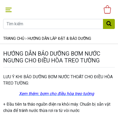
Gi
hà
›
TRANG CHỦ
HƯỚNG DẪN LẮP ĐẶT & BẢO DƯỠNG
HƯỚNG DẪN BẢO DƯỠNG BƠM NƯỚC
NGƯNG CHO ĐIỀU HÒA TREO TƯỜNG
LƯU Ý KHI BẢO DƯỠNG BƠM NƯỚC THOÁT CHO ĐIỀU HÒA
TREO TƯỜNG:
Xem thêm: bơm cho điều hòa treo tường
+ Đầu tiên ta tháo nguồn điện ra khỏi máy. Chuẩn bị sẵn vật
chứa để tránh nước thừa rơi ra từ vòi nước