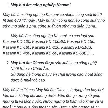
Máy hút ẩm công nghiệp Kasami
Máy hút ẩm công nghiệp Kasami có nhiều công suất từ 50
lít đến 480 lít/ ngày . Máy hút ẩm công nghiệp công suất nhỏ
sử dụng điện 1 pha, công suất lớn sử dụng điện 3 pha…
Máy hút ẩm công nghiệp Kasami
có các loại sau:
Kasami KD-100, Kasami KD-100BM, Kasami KD-150,
Kasami KD-180, Kasami KD-210, Kasami KD-210B,
Kasami KD-480, Kasami KD-50, Kasami KS-60EC,…
Máy hút ẩm Olmas
được sản xuất theo công nghệ
Nhật Bản và Châu Âu.
Sử dụng hệ thống máy nén chất lượng
cao
, hoạt động
được ở nhiệt độ cao.
M
áy hút ẩm Olmas
M
áy hút ẩm Olmas
sử dụng d
àn bay hơi
làm lạnh không khí xuống dưới điểm đọng sương sẽ giúp
ngưng tụ và tách nước. Nước ngưng tụ bám vào khay và ra
ngoài thông qua ống thoát nước.
Bơm nước ngưng sẽ tự