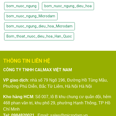
bom_nuoc_ngung
bom_nuoc_ngung_dieu_hoa
bom_nuoc_ngung_Microdam
bom_nuoc_ngung_dieu_hoa_Microdam
Bom_thoat_nuoc_dieu_hoa_Han_Quoc
THÔNG TIN LIÊN HỆ
CÔNG TY TNHH CALMAX VIỆT NAM
VP giao dịch
: nhà số 79
Ngõ 196, Đường Hồ Tùng Mậu,
Phường Phú Diễn, Bắc Từ Liêm, Hà Nội
Hà Nội
Kho hàng HCM
: Số 007, lô B khu chung cư quân đội, hẻm
468 phan văn trị, khu phố 29, phường Hạnh Thông, TP Hồ
Chí Minh
Tel: 0984820021
Email: sales@microdam.vn