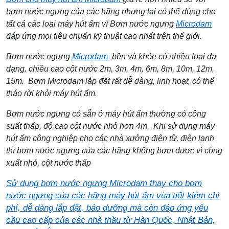
bơm nước ngưng của các hãng nhưng lại có thể dùng cho
tất cả các loại máy hút ẩm vì Bơm nước ngưng
Microdam
đáp ứng
mọi tiêu chuẩn kỹ thuật cao nhất trên thế giới.
Bơm nước ngưng
Microdam
bền và khỏe có nhiều loại đa
dạng, chiều cao cột nước 2m, 3m, 4m, 6m, 8m, 10m, 12m,
15m. Bơm Microdam lắp đặt rất dễ dàng, linh hoạt, có thể
tháo rời khỏi máy hút ẩm.
Bơm nước ngưng có sẵn ở máy hút ẩm thường có công
suất thấp, độ cao cột nước nhỏ hơn 4m. Khi sử dụng máy
hút ẩm công nghiệp cho các nhà xưởng điện tử, điện lạnh
thì bơm nước ngưng của các hãng không bơm được vì công
xuất nhỏ, cột nước thấp
Sử dụng bơm nước ngưng
Microdam
thay cho bơm
nước ngưng của các hãng máy hút ẩm vùa tiết kiệm chi
phí, dễ dàng lắp đặt, bảo dưỡng mà còn đáp ứng yêu
cầu cao cấp của các nhà thầu từ Hàn Quốc, Nhật Bản,