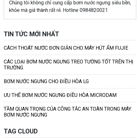
Chúng tôi không chỉ cung cấp bơm nước ngưng siêu bền,
khỏe mà giá thành rất rẻ. Hotline 0984820021
TIN TỨC MỚI NHẤT
CÁCH THOÁT NƯỚC ĐƠN GIẢN CHO MÁY HÚT ẨM FUJIE
CÁC LOẠI BƠM NƯỚC NGƯNG TREO TƯỜNG TỐT TRÊN THỊ
TRƯỜNG
BƠM NƯỚC NGƯNG CHO ĐIỀU HÒA LG
ƯU THẾ BƠM NƯỚC NGƯNG ĐIỀU HÒA MICRODAM
TẦM QUAN TRỌNG CỦA CÔNG TẮC AN TOÀN TRONG MÁY
BƠM NƯỚC NGƯNG
TAG CLOUD