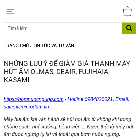
Gi
hà
›
TRANG CHỦ
TIN TỨC VÀ TƯ VẤN
NHỮNG LƯU Ý ĐỂ GIẢM GIÁ THÀNH MÁY
HÚT ẨM OLMAS, DEAIR, FUJIHAIA,
KASAMI
https://bomnuocngung.com
- Hotline 0984820021,
E
mail:
sales@microdam.vn
Máy hút ẩm khi vận hành sẽ hút hơi ẩm từ không khí trong
phòng sạch, nhà xưởng, bệnh viện,... Nước thải từ máy hút
ẩm được ngưng tụ lại và thoát qua bơm nước ngưng.