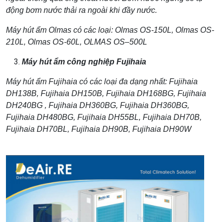
động bơm nước thải ra ngoài khi đầy nước.
M
áy hút ẩm Olmas
có các loại: Ol
mas OS-150L
,
Olmas OS-
210L
,
Olmas OS-60L
,
OLMAS OS–500L
Máy hút ẩm công nghiệp Fujihaia
M
áy hút ẩm Fujihaia
có các loại đa dạng nhất:
Fujihaia
DH138B
,
Fujihaia DH150B
,
Fujihaia DH168BG
,
Fujihaia
DH240BG
,
Fujihaia DH360BG,
Fujihaia DH360BG
,
Fujihaia DH480BG
,
Fujihaia DH55BL
,
Fujihaia DH70B
,
Fujihaia DH70BL
,
Fujihaia DH90B,
Fujihaia DH90W