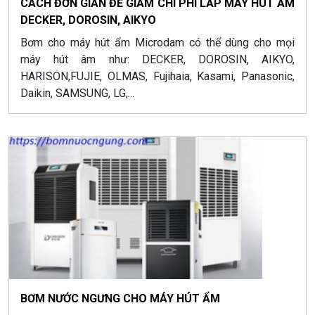
CÁCH ĐƠN GIẢN ĐỂ GIẢM CHI PHÍ LẮP MÁY HÚT ẨM
DECKER, DOROSIN, AIKYO
Bơm cho máy hút ẩm Microdam có thể dùng cho mọi
máy hút âm như: DECKER, DOROSIN, AIKYO,
HARISON,FUJIE, OLMAS, Fujihaia, Kasami, Panasonic,
Daikin, SAMSUNG, LG,...
BƠM NƯỚC NGƯNG CHO MÁY HÚT ẨM