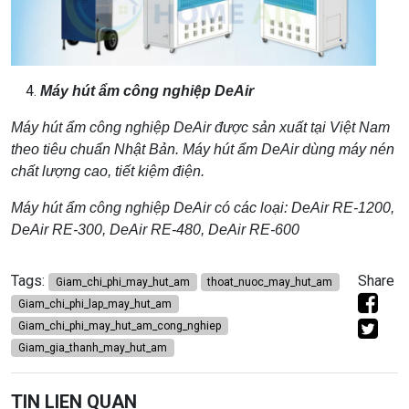
Máy hút ẩm công nghiệp DeAir
Máy hút ẩm công nghiệp DeAir được sản xuất tại V
iệt Nam
theo
tiêu chuẩn Nhật Bản.
Máy hút ẩm DeAir
dùng m
áy nén
chất lượng cao, tiết kiệm
điện.
Máy hút ẩm công nghiệp DeAir
có các loại:
DeAir RE-1200
,
DeAir RE-300
,
DeAir RE-480
,
DeAir RE-600
Tags:
Share
Giam_chi_phi_may_hut_am
thoat_nuoc_may_hut_am
Giam_chi_phi_lap_may_hut_am
Giam_chi_phi_may_hut_am_cong_nghiep
Giam_gia_thanh_may_hut_am
TIN LIEN QUAN