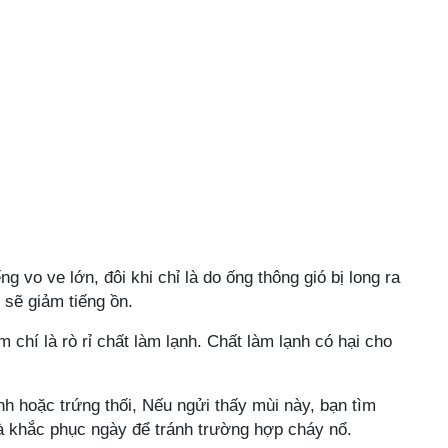
ếng vo ve
lớn
, đôi khi
chỉ là do ống thông gió bị long ra
 sẽ giảm tiếng ồn.
 chí là rò rỉ chất làm lạnh. Chất làm lạnh có hại cho
h hoặc trứng thối
, Nếu ngửi thấy mùi này, bạn tìm
 và khắc phục ngày để tránh trường hợp cháy nổ.