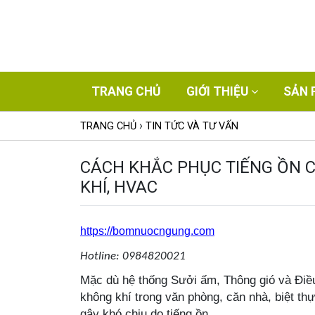
TRANG CHỦ
GIỚI THIỆU
SẢN 
›
TRANG CHỦ
TIN TỨC VÀ TƯ VẤN
CÁCH KHẮC PHỤC TIẾNG ỒN 
KHÍ, HVAC
https://bomnuocngung.com
Hotline: 0984820021
Mặc dù hệ
thống Sưởi ấm, Thông gió và Điều
không khí trong
văn phòng
, căn nhà, biệt th
gây
k
hó chịu
do tiếng ồn
.