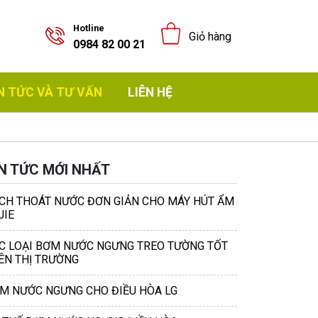
Hotline
Giỏ hàng
0984 82 00 21
N TỨC VÀ TƯ VẤN
LIÊN HỆ
IN TỨC MỚI NHẤT
CH THOÁT NƯỚC ĐƠN GIẢN CHO MÁY HÚT ẨM
JIE
C LOẠI BƠM NƯỚC NGƯNG TREO TƯỜNG TỐT
ÊN THỊ TRƯỜNG
M NƯỚC NGƯNG CHO ĐIỀU HÒA LG