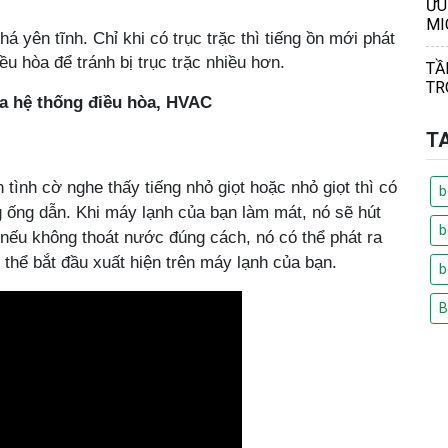
ƯU
MI
há yên tĩnh.
Chỉ khi có trục trặc thì tiếng ồn mới phát
ều hòa để tránh bị trục trặc nhiều hơn.
TẦ
TR
ủa hệ thống điều hòa, HVAC
T
tình cờ nghe thấy tiếng nhỏ giọt hoặc nhỏ giọt thì có
b
ng ống dẫn. Khi máy lạnh của bạn làm mát, nó sẽ hút
b
nếu không thoát nước đúng cách, nó có thể phát ra
 thể bắt đầu xuất hiện trên máy lạnh của bạn.
b
B