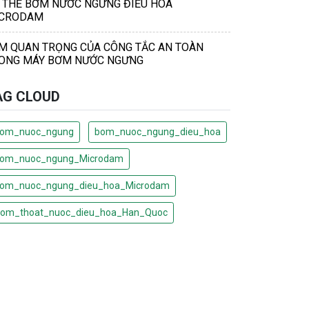
 THẾ BƠM NƯỚC NGƯNG ĐIỀU HÒA
CRODAM
M QUAN TRỌNG CỦA CÔNG TẮC AN TOÀN
ONG MÁY BƠM NƯỚC NGƯNG
AG CLOUD
om_nuoc_ngung
bom_nuoc_ngung_dieu_hoa
om_nuoc_ngung_Microdam
om_nuoc_ngung_dieu_hoa_Microdam
om_thoat_nuoc_dieu_hoa_Han_Quoc