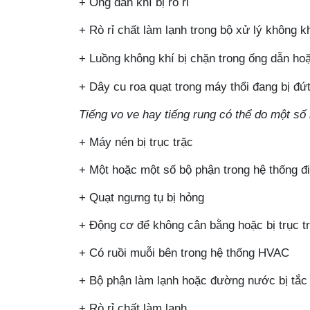
+
Ống dẫn khí bị rò rỉ
+
Rò rỉ chất làm lạnh trong bộ xử lý không k
+
Luồng không khí bị chặn trong ống dẫn
ho
+
Dây cu roa quạt trong máy thổi đang bị đứ
Tiếng vo ve hay tiếng rung có thể do một số
+
Máy nén bị trục trặc
+ Một hoặc một số bộ phận trong hệ thống đi
+ Quạt ngưng tụ bị hỏng
+ Động cơ để không cân bằng hoặc bị trục t
+ Có ruồi muỗi bên trong hệ thống HVAC
+ Bộ phận làm lạnh hoặc đường nước bị tắc
+ Rò rỉ chất làm lạnh