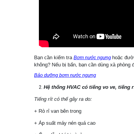
Bạn cần kiểm tra
hoặc đườn
Bơm nước ngưng
không? Nếu bị bẩn, bạn cần dùng xà phòng 
Bảo dưỡng bơm nước ngưng
Hệ thống HVAC có tiếng vo ve, tiếng rí
Tiếng rít có thể gây ra do:
+
Rò rỉ van bên trong
+
Áp suất máy nén quá cao