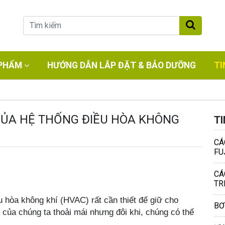
PHẨM
HƯỚNG DẪN LẮP ĐẶT & BẢO DƯỠNG
TI
CỦA HỆ THỐNG ĐIỀU HÒA KHÔNG
T
CÁ
FU
CÁ
TR
 hòa không khí (HVAC) rất cần thiết để giữ cho
BƠ
ự
của chúng ta thoải mái
n
hưng đôi khi, chúng có thể