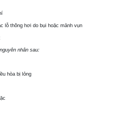
hí
ặc
lỗ thông hơi do bụi hoặc mảnh vụn
t
 nguyên nhân sau:
ều hòa bị lỏng
rặc