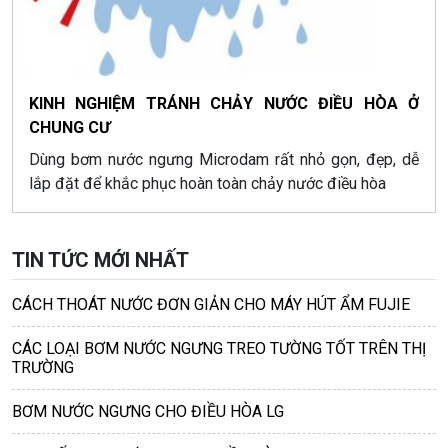
KINH NGHIỆM TRÁNH CHẢY NƯỚC ĐIỀU HÒA Ở
CHUNG CƯ
Dùng bơm nước ngưng Microdam rất nhỏ gọn, đẹp, dễ
lắp đặt để khắc phục hoàn toàn chảy nước điều hòa
TIN TỨC MỚI NHẤT
CÁCH THOÁT NƯỚC ĐƠN GIẢN CHO MÁY HÚT ẨM FUJIE
CÁC LOẠI BƠM NƯỚC NGƯNG TREO TƯỜNG TỐT TRÊN THỊ
TRƯỜNG
BƠM NƯỚC NGƯNG CHO ĐIỀU HÒA LG