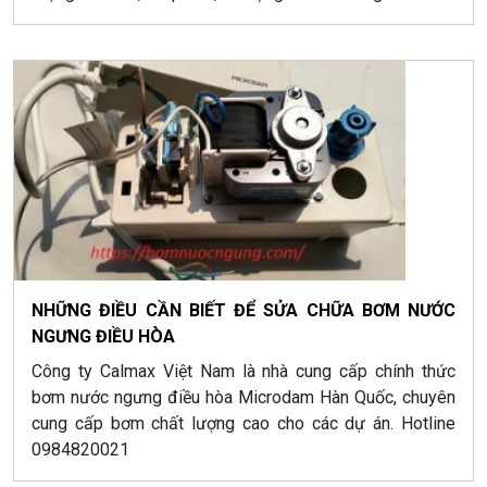
loại, bền, đẹp, ít phải bảo dưỡng, phù hợp với mọi yêu
cầu sử dụng của khách hàng.
NHỮNG ĐIỀU CẦN BIẾT ĐỂ SỬA CHỮA BƠM NƯỚC
NGƯNG ĐIỀU HÒA
Công ty Calmax Việt Nam là nhà cung cấp chính thức
bơm nước ngưng điều hòa Microdam Hàn Quốc, chuyên
cung cấp bơm chất lượng cao cho các dự án. Hotline
0984820021